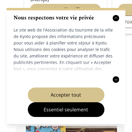
Site officiel
Nous respectons votre vie privée
Voir les détails (japonais)
Voir
Le site web de l'Association du tourisme de la ville
de Kyoto propose des informations précieuses
pour vous aider à planifier votre séjour à Kyoto.
Nous utilisons des cookies pour analyser le trafic
du site, améliorer votre expérience et diffuser des
publicités pertinentes. En cliquant sur « Accepter
Voir tous les événements à venir
tout », vous consentez à notre utilisation des
cookies. Vous pouvez également choisir d'accepter
uniquement les cookies nécessaires. Pour plus
d'informations, veuillez consulter notre
politique
Trouvez l’inspiration dans
Accepter tout
de confidentialité
.
cette zone
Essentiel seulement