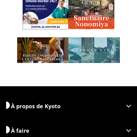
À propos de Kyoto
À faire
Découvrir Kyoto