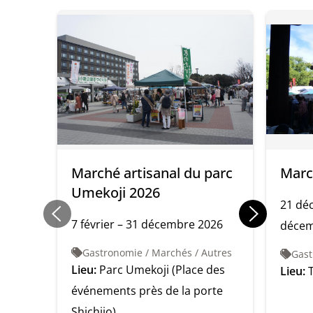
Marché artisanal du parc
Marc
Umekoji 2026
21 dé
7 février – 31 décembre 2026
décem
Gastronomie / Marchés / Autres
Gast
Lieu:
Parc Umekoji (Place des
Lieu:
événements près de la porte
Shichijo)