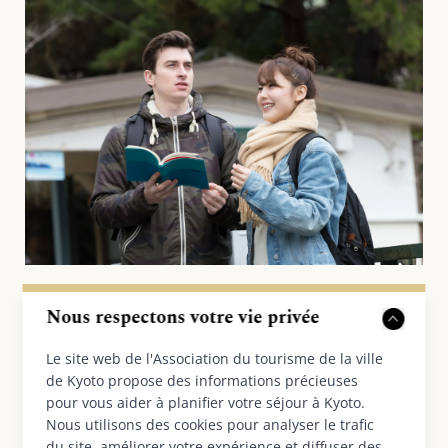
Nous respectons votre vie privée
Comment s'habiller en automne à
Le site web de l'Association du tourisme de la ville
Kyoto
de Kyoto propose des informations précieuses
pour vous aider à planifier votre séjour à Kyoto.
Comme Kyoto devient plus frais en automne, il est
Nous utilisons des cookies pour analyser le trafic
préférable de porter des manches longues et un
du site, améliorer votre expérience et diffuser des