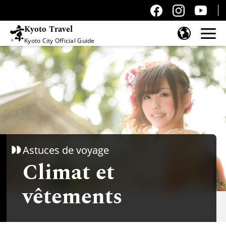
Kyoto Travel
Kyoto City Official Guide
Passer au contenu
Astuces de voyage
Climat et
vêtements