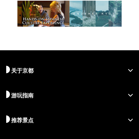
关于京都
游玩指南
探寻京都
区域介绍
推荐景点
季节资讯
旅行灵感
负责任的旅行
节庆活动