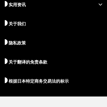
实用资讯
可持续旅游
体验活动
目的地
最新消息
历史与宗教
京都的隐秘瑰宝
关于我们
艺术与文化
推荐行程
畅游京都
美食与美酒
前往京都
隐私政策
清晨与夜间观光
地图和工具
自然与户外
行李服务
关于翻译的免责条款
住宿推荐
翻译导游
Wi-Fi
根据日本特定商务交易法的标示
外币兑换/税金
安全信息
亲子游