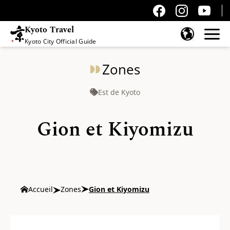
Kyoto Travel
Kyoto City Official Guide
Passer au contenu
Zones
Est de Kyoto
Gion et Kiyomizu
Accueil
Zones
Gion et Kiyomizu