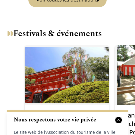
Festivals & événements
Festival Tanabata du
Gran
Nous respectons votre vie privée
sanctuaire Yasaka-jinja
Hach
de P
Le site web de l'Association du tourisme de la ville