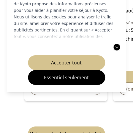
07 août 2026
de Kyoto propose des informations précieuses
pour vous aider à planifier votre séjour à Kyoto.
08 ao
Gastronomie / Marchés / Autres
Nous utilisons des cookies pour analyser le trafic
Lieu:
Sanctuaire Yasaka-jinja
Évén
du site, améliorer votre expérience et diffuser des
Lieu:
publicités pertinentes. En cliquant sur « Accepter
tout », vous consentez à notre utilisation des
Hach
cookies. Vous pouvez également choisir d'accepter
uniquement les cookies nécessaires. Pour plus
d'informations, veuillez consulter notre
politique
Accepter tout
de confidentialité
.
Site officiel
Essentiel seulement
Voir les détails (japonais)
Voir