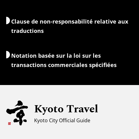
Nature et plein air
Services de bagages
Clause de non-responsabilité relative aux
Hébergement
Guides-interprètes
traductions
Accès Wi-Fi
Change/Taxes
Notation basée sur la loi sur les
Informations de sécurité
transactions commerciales spécifiées
Familles avec enfants
Tourisme universel
Pour les voyageurs musulmans
Kyoto Travel
Climat et vêtements
Kyoto City Official Guide
Centre d'information touristique