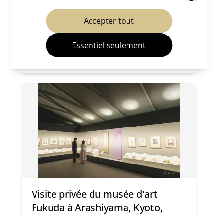
Visites guidées / Visites pédestres de la ville
d'informations, veuillez consulter notre
politique
Accepter tout
de confidentialité
.
Centre
Est
Ouest
Plusieurs zones de la ville de Kyoto
Essentiel seulement
Réserver maintenant
Visite privée du musée d'art
Fukuda à Arashiyama, Kyoto,