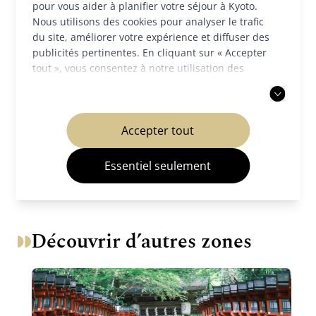
Promotion de la ville de Kyoto par les
pour vous aider à planifier votre séjour à Kyoto.
Nous utilisons des cookies pour analyser le trafic
influenceurs
du site, améliorer votre expérience et diffuser des
publicités pertinentes. En cliquant sur « Accepter
tout », vous consentez à notre utilisation des
cookies. Vous pouvez également choisir d'accepter
uniquement les cookies nécessaires. Pour plus
d'informations, veuillez consulter notre
politique
Lire l'article
Accepter tout
de confidentialité
.
Essentiel seulement
Découvrir d’autres zones