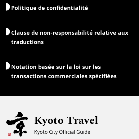
Politique de confidentialité
Matin et soir
Cartes et outils
Nature et plein air
Services de bagages
Clause de non-responsabilité relative aux
Hébergement
Guides-interprètes
traductions
Accès Wi-Fi
Change/Taxes
Notation basée sur la loi sur les
Informations de sécurité
transactions commerciales spécifiées
Familles avec enfants
Tourisme universel
Pour les voyageurs musulmans
Kyoto Travel
Climat et vêtements
Kyoto City Official Guide
Centre d'information touristique