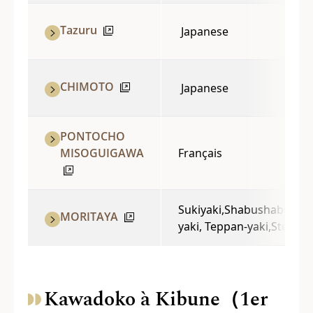
Tazuru
Japanese
CHIMOTO
Japanese
PONTOCHO
MISOGUIGAWA
Français
Sukiyaki,Shabushabu,oil-
MORITAYA
yaki, Teppan-yaki,Steak
Kawadoko à Kibune（1er