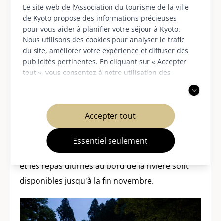
Le site web de l'Association du tourisme de la ville
de Kyoto propose des informations précieuses
En savoir plus sur Kibune
pour vous aider à planifier votre séjour à Kyoto.
Nous utilisons des cookies pour analyser le trafic
du site, améliorer votre expérience et diffuser des
Kawadoko à Takao (1er
publicités pertinentes. En cliquant sur « Accepter
tout », vous consentez à notre utilisation des
avril - fin novembre / 9 mai
cookies. Vous pouvez également choisir d'accepter
uniquement les cookies nécessaires. Pour plus
- fin septembre)
d'informations, veuillez consulter notre
politique
Accepter tout
de confidentialité
.
*À Takao, les repas nocturnes au bord de la
Essentiel seulement
rivière sont disponibles jusqu'à la fin septembre,
et les repas diurnes au bord de la rivière sont
disponibles jusqu'à la fin novembre.