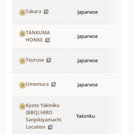
Takara
Japanese
TANKUMA
Japanese
HONKE
Tsuruse
Japanese
Umemura
Japanese
Kyoto Yakiniku
(BBQ) HIRO
Yakiniku
Sanjokiyamachi
Location