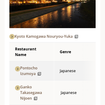
Kyoto Kamogawa Nouryou-Yuka
Restaurant
Genre
Name
Pontocho
Japanese
Izumoya
Ganko
Takasegawa
Japanese
Nijoen