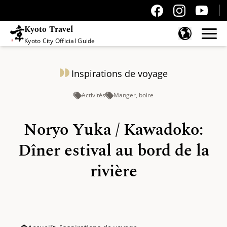
Kyoto Travel
Kyoto City Official Guide
Passer au contenu
Inspirations de voyage
Activités
Manger, boire
Noryo Yuka / Kawadoko:
Dîner estival au bord de la
rivière