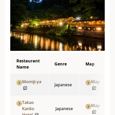
Restaurant
Genre
Map
Name
Momiji-ya
Map
Japanese
Takao
Map
Kanko
Japanese
Hotel