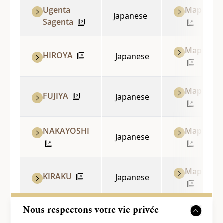
Ugenta
Map
Japanese
Sagenta
Map
HIROYA
Japanese
Map
FUJIYA
Japanese
NAKAYOSHI
Map
Japanese
Map
KIRAKU
Japanese
Nous respectons votre vie privée
Map
Beniya
Japanese