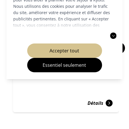
Nous utilisons des cookies pour analyser le trafic
du site, améliorer votre expérience et diffuser des
publicités pertinentes. En cliquant sur « Accepter
tout », vous consentez à notre utilisation des
cookies. Vous pouvez également choisir d'accepter
uniquement les cookies nécessaires. Pour plus
d'informations, veuillez consulter notre
politique
Accepter tout
de confidentialité
.
Musée d'art Fukuda
Essentiel seulement
Musées et galeries
Saga et Arashiyama
Détails