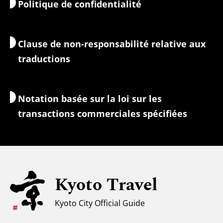
Politique de confidentialité
Matin et soir
Cartes et outils
Nature et plein air
Services de bagages
Clause de non-responsabilité relative aux
Hébergement
Guides-interprètes
traductions
Accès Wi-Fi
Change/Taxes
Notation basée sur la loi sur les
Informations de sécurité
transactions commerciales spécifiées
Familles avec enfants
Tourisme universel
Pour les voyageurs musulmans
Kyoto Travel
Climat et vêtements
Kyoto City Official Guide
Centre d'information touristique