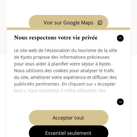
Voir sur Google Maps
Nous respectons votre vie privée
Le site web de l'Association du tourisme de la ville
de Kyoto propose des informations précieuses
pour vous aider à planifier votre séjour à Kyoto.
Nous utilisons des cookies pour analyser le trafic
du site, améliorer votre expérience et diffuser des
publicités pertinentes. En cliquant sur « Accepter
Destinations à proximité
tout », vous consentez à notre utilisation des
cookies. Vous pouvez également choisir d'accepter
uniquement les cookies nécessaires. Pour plus
d'informations, veuillez consulter notre
politique
Accepter tout
de confidentialité
.
Essentiel seulement