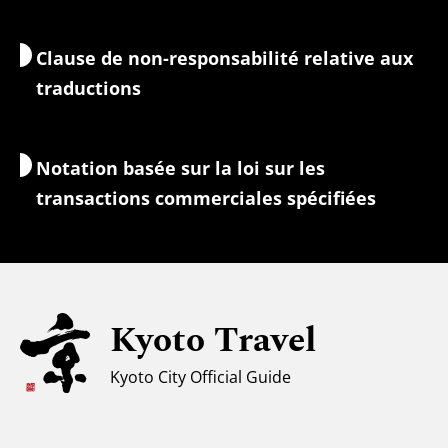
Nature et plein air
Services de bagages
Clause de non-responsabilité relative aux
Hébergement
Guides-interprètes
traductions
Accès Wi-Fi
Change/Taxes
Notation basée sur la loi sur les
Informations de sécurité
transactions commerciales spécifiées
Familles avec enfants
Tourisme universel
Pour les voyageurs musulmans
Kyoto Travel
Climat et vêtements
Kyoto City Official Guide
Centre d'information touristique