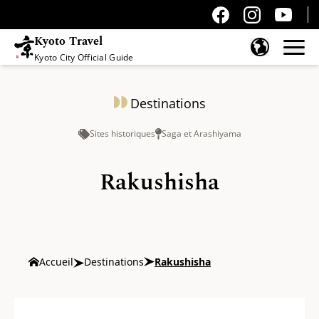
Kyoto Travel
Kyoto City Official Guide
Passer au contenu
Destinations
Sites historiques
Saga et Arashiyama
Rakushisha
Accueil
Destinations
Rakushisha