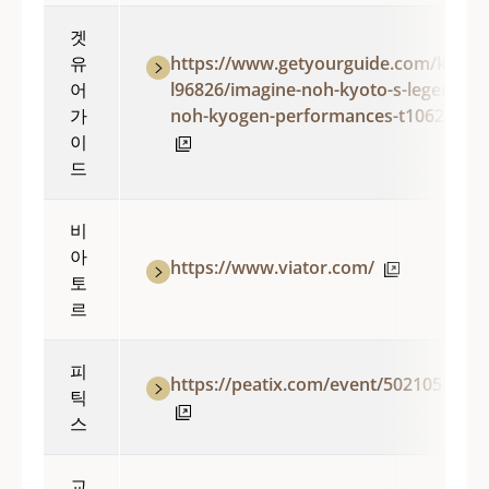
겟
유
https://www.getyourguide.com/kyoto
어
l96826/imagine-noh-kyoto-s-legendary
가
noh-kyogen-performances-t1062251/
이
드
비
아
https://www.viator.com/
토
르
피
https://peatix.com/event/5021051/vie
틱
스
교