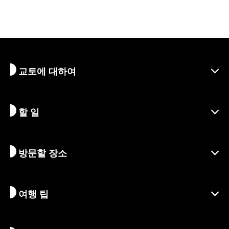
교토에 대하여
할 일
교토 알아보기
지역
방문할 장소
시즌별 정보
여행 아이디어
책임 여행
축제 및 이벤트
여행 팁
지속가능한 관광
액티비티
목적지
뉴스
역사 & 종교
교토의 숨겨진 명소