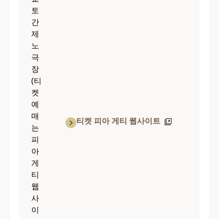
토
간
제
노
극
장
(티
켓
예
매
티켓 피아 게티 웹사이트
는
피
아
게
티
웹
사
이