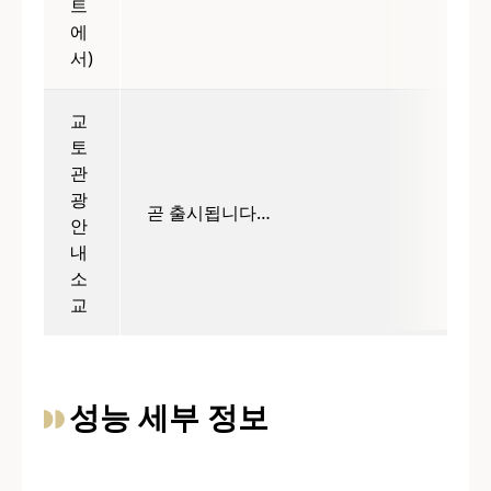
트
에
서)
교
토
관
광
곧 출시됩니다…
안
내
소
교
성능 세부 정보