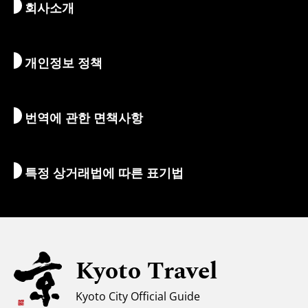
회사소개
예술 & 문화
여정
교토 둘러보기
먹고 마시기
교토로 가는 방법
개인정보 정책
아침 & 밤
지도 및 도구
자연 & 야외활동
수하물 서비스
번역에 관한 면책사항
숙박 시설
통역 가이드
Wi-Fi
특정 상거래법에 따른 표기법
환전/세금
안전에 관한 정보
자녀 동반 가족을 위한 정보
유니버설 관광
Kyoto Travel
무슬림을 위한 정보
Kyoto City Official Guide