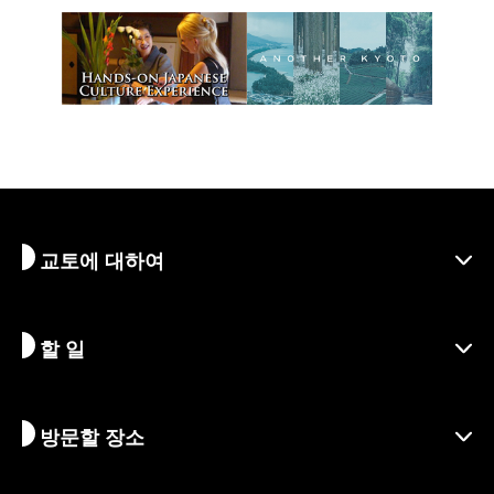
교토에 대하여
할 일
교토 알아보기
지역
방문할 장소
시즌별 정보
여행 아이디어
책임 여행
축제 및 이벤트