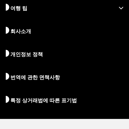
여행 팁
지속가능한 관광
액티비티
목적지
뉴스
역사 & 종교
교토의 숨겨진 명소
회사소개
예술 & 문화
여정
교토 둘러보기
먹고 마시기
교토로 가는 방법
개인정보 정책
아침 & 밤
지도 및 도구
자연 & 야외활동
수하물 서비스
번역에 관한 면책사항
숙박 시설
통역 가이드
Wi-Fi
특정 상거래법에 따른 표기법
환전/세금
안전에 관한 정보
자녀 동반 가족을 위한 정보