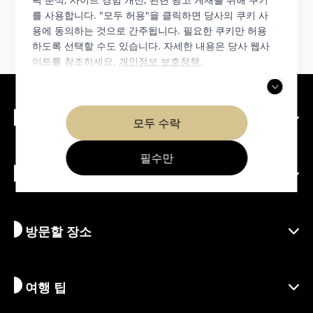
웹사이트의 영어판을 참고하시기 바랍니다.
를 사용합니다. "모두 허용"을 클릭하면 당사의 쿠키 사
용에 동의하는 것으로 간주됩니다. 필요한 쿠키만 허용
하도록 선택할 수도 있습니다. 자세한 내용은 당사 웹사
이트를 참조하세요.
개인정보 보호정책
.
교토에 대하여
모두 수락
필수만
할 일
교토 알아보기
지역
방문할 장소
시즌별 정보
여행 아이디어
책임 여행
축제 및 이벤트
여행 팁
지속가능한 관광
액티비티
목적지