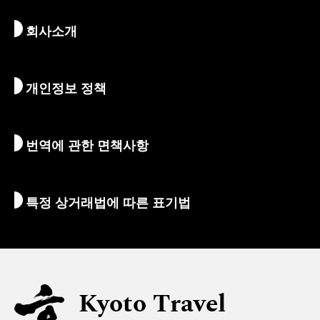
뉴스
역사 & 종교
교토의 숨겨진 명소
회사소개
예술 & 문화
여정
교토 둘러보기
먹고 마시기
교토로 가는 방법
개인정보 정책
아침 & 밤
지도 및 도구
자연 & 야외활동
수하물 서비스
번역에 관한 면책사항
숙박 시설
통역 가이드
Wi-Fi
특정 상거래법에 따른 표기법
환전/세금
안전에 관한 정보
자녀 동반 가족을 위한 정보
유니버설 관광
Kyoto Travel
무슬림을 위한 정보