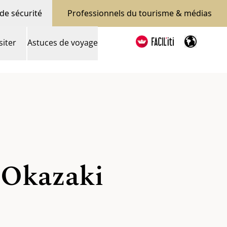
de sécurité
Professionnels du tourisme & médias
siter
Astuces de voyage
e Okazaki