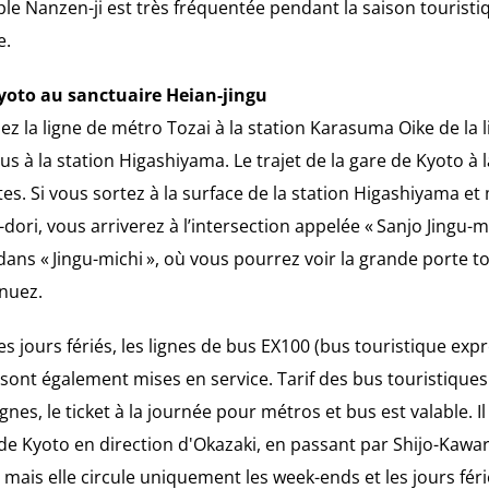
e Nanzen-ji est très fréquentée pendant la saison touristiqu
e.
Kyoto au sanctuaire Heian-jingu
z la ligne de métro Tozai à la station Karasuma Oike de la 
 à la station Higashiyama. Le trajet de la gare de Kyoto à 
s. Si vous sortez à la surface de la station Higashiyama e
o-dori, vous arriverez à l’intersection appelée « Sanjo Jingu-m
ans « Jingu-michi », où vous pourrez voir la grande porte to
inuez.
es jours fériés, les lignes de bus EX100 (bus touristique exp
 sont également mises en service. Tarif des bus touristiques
gnes, le ticket à la journée pour métros et bus est valable. Il
e de Kyoto en direction d'Okazaki, en passant par Shijo-Kaw
 mais elle circule uniquement les week-ends et les jours féri