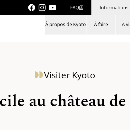
FAQ
Informations 
À propos de Kyoto
À faire
À vi
Visiter Kyoto
cile au château d