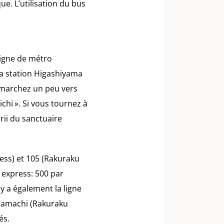
e. L’utilisation du bus
ligne de métro
la station Higashiyama
t marchez un peu vers
ichi ». Si vous tournez à
rii du sanctuaire
ress) et 105 (Rakuraku
 express: 500 par
 y a également la ligne
aramachi (Rakuraku
és.