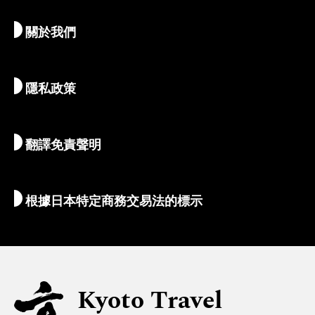
最新消息
歷史與宗教
京都的絕密珍寶
關於我們
藝術與文化
推薦行程
暢遊京都
美食與美酒
前往京都
隱私政策
清晨與夜間時光
地圖和工具
自然與戶外
行李服務
翻譯免責聲明
住宿推薦
解說員導覽
Wi-Fi
根據日本特定商務交易法的標示
外幣兌換/稅收
安全信息
親子遊
無障礙旅遊
Kyoto Travel
穆斯林友善環境