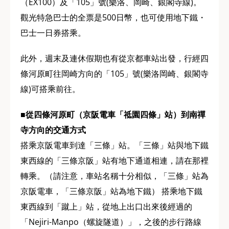
（EX100）及「105」號(樂洛、岡崎、銀閣寺線)。
觀光特急巴士的全票是500日幣，也可使用地下鐵・
巴士一日券搭乘。
此外，週末及連休假期也有從京都車站出發，行經四
條河原町往岡崎方向的「105」號(樂洛岡崎、銀閣寺
線)可搭乘前往。
■從四條河原町（京阪電車「祗園四條」站）到南禪
寺方向的交通方式
搭乘京阪電車到達「三條」站。「三條」站與地下鐵
東西線的「三條京阪」站有地下通道相連，請在那裡
轉乘。（請注意，車站名稱十分相似，「三條」站為
京阪電車，「三條京阪」站為地下鐵） 搭乘地下鐵
東西線到「蹴上」站，從地上出口出來後經過的
「Nejiri-Manpo（螺旋隧道）」，之後的步行路線