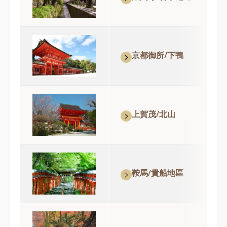
京都御所/下鴨
上賀茂/北山
鞍馬/貴船地區