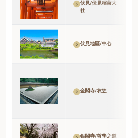
伏見/伏見稻荷大
社
伏見地區/中心
金閣寺/衣笠
銀閣寺/哲學之道