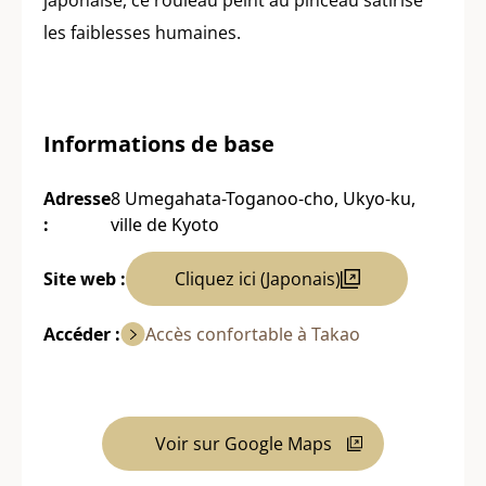
les faiblesses humaines.
Informations de base
Adresse
8 Umegahata-Toganoo-cho, Ukyo-ku,
:
ville de Kyoto
Site web :
Cliquez ici (Japonais)
Accéder :
Accès confortable à Takao
Voir sur Google Maps