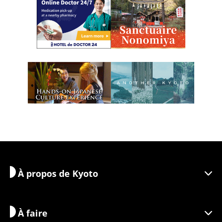
À propos de Kyoto
À faire
Découvrir Kyoto