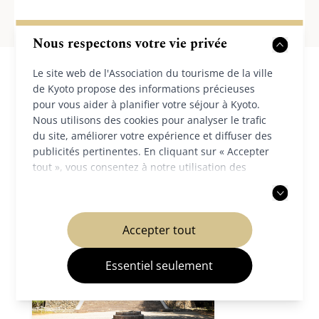
Nous respectons votre vie privée
Le site web de l'Association du tourisme de la ville
de Kyoto propose des informations précieuses
pour vous aider à planifier votre séjour à Kyoto.
Nous utilisons des cookies pour analyser le trafic
Destinations à proximité
du site, améliorer votre expérience et diffuser des
publicités pertinentes. En cliquant sur « Accepter
tout », vous consentez à notre utilisation des
cookies. Vous pouvez également choisir d'accepter
uniquement les cookies nécessaires. Pour plus
d'informations, veuillez consulter notre
politique
Accepter tout
de confidentialité
.
Essentiel seulement