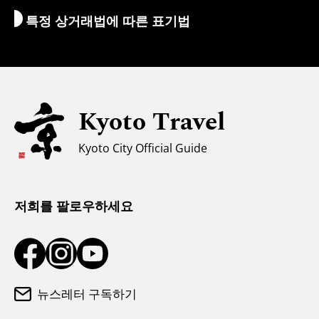
특정 상거래법에 따른 표기법
환전/세금
안전에 관한 정보
자녀 동반 가족을 위한 정보
유니버설 관광
Kyoto Travel
무슬림을 위한 정보
Kyoto City Official Guide
날씨와 옷차림
관광 안내소
저희를 팔로우하세요
뉴스레터 구독하기