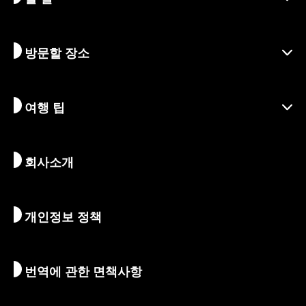
지역
방문할 장소
시즌별 정보
여행 아이디어
책임 여행
축제 및 이벤트
여행 팁
지속가능한 관광
액티비티
목적지
뉴스
역사 & 종교
교토의 숨겨진 명소
회사소개
예술 & 문화
여정
교토 둘러보기
먹고 마시기
교토로 가는 방법
개인정보 정책
아침 & 밤
지도 및 도구
자연 & 야외활동
수하물 서비스
번역에 관한 면책사항
숙박 시설
통역 가이드
Wi-Fi