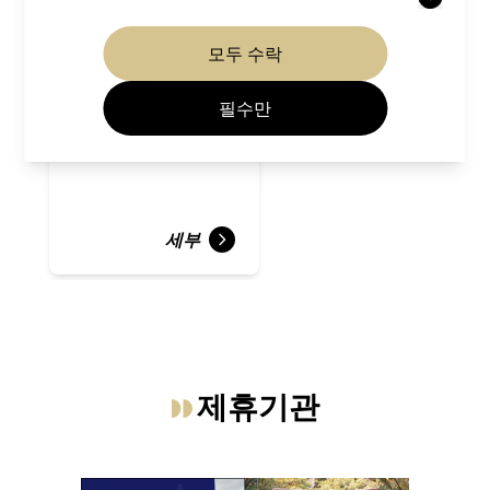
모두 수락
진고지
필수만
사찰 신사
다카오
세부
제휴기관