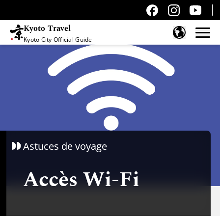
Kyoto Travel
Kyoto City Official Guide
Passer au contenu
Astuces de voyage
Accès Wi-Fi