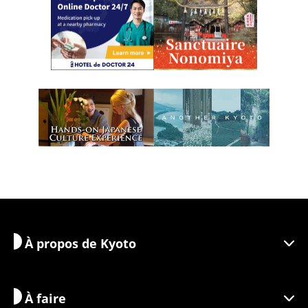
À propos de Kyoto
À faire
Découvrir Kyoto