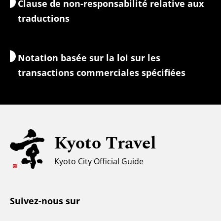
Clause de non-responsabilité relative aux
Hébergement
Guides-interprètes
traductions
Accès Wi-Fi
Change/Taxes
Notation basée sur la loi sur les
Informations de sécurité
transactions commerciales spécifiées
Familles avec enfants
Tourisme universel
Pour les voyageurs musulmans
Kyoto Travel
Climat et vêtements
Kyoto City Official Guide
Centre d'information touristique
Suivez-nous sur