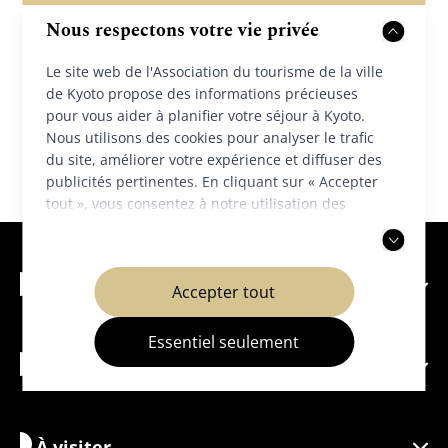
Nous respectons votre vie privée
Le site web de l'Association du tourisme de la ville
de Kyoto propose des informations précieuses
pour vous aider à planifier votre séjour à Kyoto.
Nous utilisons des cookies pour analyser le trafic
du site, améliorer votre expérience et diffuser des
publicités pertinentes. En cliquant sur « Accepter
tout », vous consentez à notre utilisation des
cookies. Vous pouvez également choisir d'accepter
uniquement les cookies nécessaires. Pour plus
d'informations, veuillez consulter notre
politique
À propos de Kyoto
Accepter tout
de confidentialité
.
Essentiel seulement
À faire
Découvrir Kyoto
Zones
À visiter