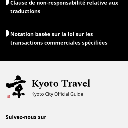
Clause de non-responsabilité relative aux
Hébergement
Guides-interprètes
traductions
Accès Wi-Fi
Change/Taxes
Notation basée sur la loi sur les
Informations de sécurité
transactions commerciales spécifiées
Familles avec enfants
Tourisme universel
Pour les voyageurs musulmans
Kyoto Travel
Climat et vêtements
Kyoto City Official Guide
Centre d'information touristique
Suivez-nous sur