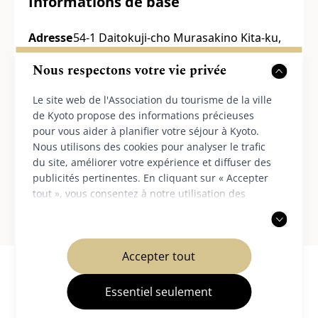
Informations de base
Adresse
54-1 Daitokuji-cho Murasakino Kita-ku,
:
Kyoto
Nous respectons votre vie privée
Site web :
Cliquez ici (Japonais)
Le site web de l'Association du tourisme de la ville
de Kyoto propose des informations précieuses
pour vous aider à planifier votre séjour à Kyoto.
Nous utilisons des cookies pour analyser le trafic
du site, améliorer votre expérience et diffuser des
Voir sur Google Maps
publicités pertinentes. En cliquant sur « Accepter
tout », vous consentez à notre utilisation des
cookies. Vous pouvez également choisir d'accepter
uniquement les cookies nécessaires. Pour plus
d'informations, veuillez consulter notre
politique
Accepter tout
de confidentialité
.
Essentiel seulement
Nos partenaires