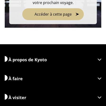
votre prochain voyage.
Accéder à cette page
À propos de Kyoto
À faire
Découvrir Kyoto
Zones
À visiter
Informations saisonnières
Inspirations de voyage