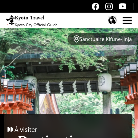
Kyoto Travel
Kyoto City Official Guide
Passer au contenu
Sanctuaire Kifune-jinja
À visiter