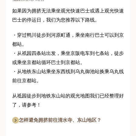
如果因为拥挤无法乘坐观光快速巴士或遇上观光快速
巴士的停运日，我们为您推荐以下路线。
・穿过鸭川徒步到河原町通，乘坐南行巴士可以到京
都站。
・从祇园四条站出发，乘坐京阪电车到七条站，徒步
或乘坐京都站循环巴士到京都站。
・从地铁东山站乘坐东西线到乌丸御池站换乘乌丸线
前往京都站。
从祗园徒步到地铁东山站的观光地图我们已经整理好
了，请参考！
怎样避免拥挤前往清水寺、东山地区？