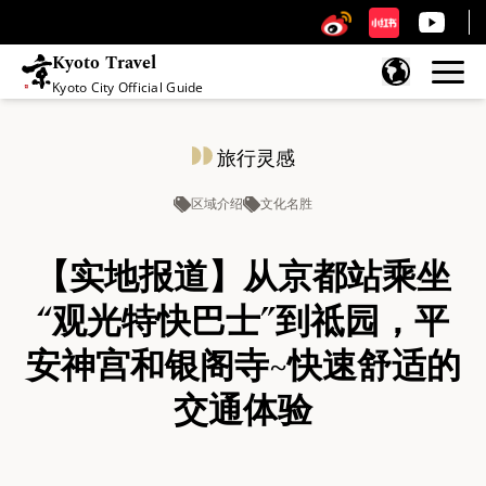
Kyoto Travel
Kyoto City Official Guide
跳至内容
旅行灵感
区域介绍
文化名胜
【实地报道】从京都站乘坐
“观光特快巴士”到祗园，平
安神宫和银阁寺~快速舒适的
交通体验