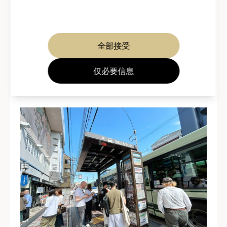
于名为吉本祇园花月的剧院前。
从京都站乘坐观光特快巴士EX100前往祇园时，请在
“祇园巴士站C站台”下车。车程约为15 分钟。您将到
全部接受
达一家名为Yoshimoto Gion Kazuki的剧场门口。这
仅必要信息
里距离八坂神社徒步只要2 分钟；距离花见小路徒步
只要约5分钟。