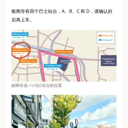
银阁寺有四个巴士站台，A、B、C 和 D，请确认好
后再上车。
銀閣寺道バス站C站台的位置