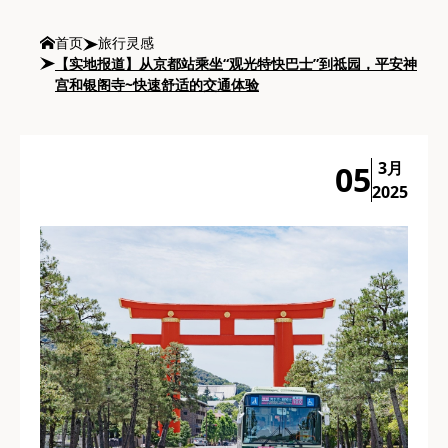
首页
旅行灵感
【实地报道】从京都站乘坐“观光特快巴士”到祗园，平安神
宫和银阁寺~快速舒适的交通体验
3月
05
2025