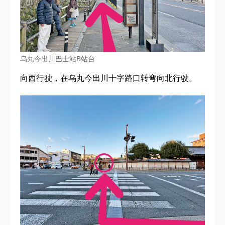
乌丸今出川巴士站B站台
向西行驶，在乌丸今出川十字路口转弯向北行驶。