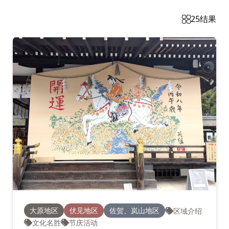
25
结果
大原地区
伏见地区
佐贺、岚山地区
区域介绍
文化名胜
节庆活动