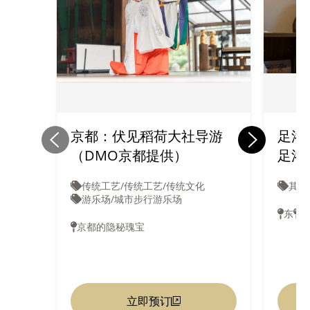
京都：伏见稻荷大社导游
足浴按
（DMO京都提供）
足浴按
传统工艺/传统工艺/传统文化
其他
游乐场/城市步行游乐场
东
西
京都的隐秘瑰宝
立即预订