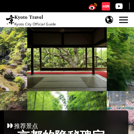
Kyoto Travel
Kyoto City Official Guide
跳至内容
推荐景点