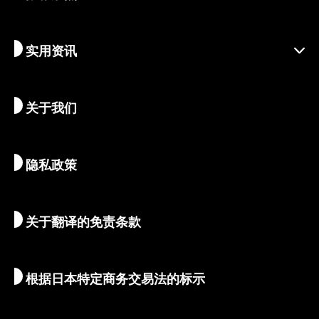
负责任的旅行
节庆活动
实用资讯
可持续旅游
体验活动
目的地
最新消息
历史与宗教
京都的隐秘瑰宝
关于我们
艺术与文化
推荐行程
畅游京都
美食与美酒
前往京都
隐私政策
清晨与夜间观光
地图和工具
自然与户外
行李服务
关于翻译的免责条款
住宿推荐
翻译导游
Wi-Fi
根据日本特定商务交易法的标示
外币兑换/税金
安全信息