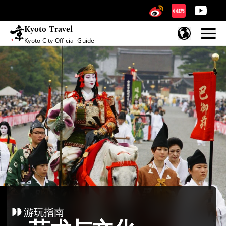
Kyoto Travel
Kyoto City Official Guide
跳至内容
游玩指南