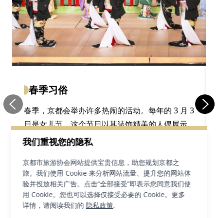
春季习俗
春季，京都会举办许多热闹的活动。每年的 3 月 3
日是女儿节，这个节日以其装饰精美的人偶展示
而闻名。人们会在这一天举行一种名为“流雏”的传
我们重视您的隐私
统仪式，也就是将纸质人偶放入河流，以带走厄
京都市旅游协会网站提供宝贵信息，助您规划京都之
运。4 月，许多艺伎与舞伎会齐聚一堂，表演“春
旅。我们使用 Cookie 来分析网站流量、提升您的网站体
舞”，这是一次观赏各式舞艺的宝贵机会。5 月 5
验并投放相关广告。点击“全部接受”即表示您同意我们使
日是儿童节（又称男孩节），人们会在这一天展
用 Cookie。您也可以选择仅接受必要的 Cookie。更多
详情，请阅读我们的
示精美的武士头盔和喜庆的鲤鱼旗。
隐私政策
.