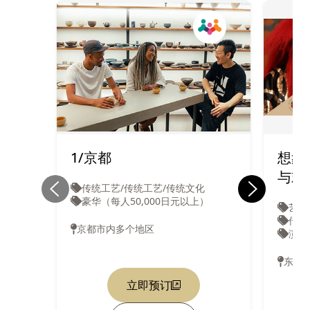
1/京都
想象
与欢
传统工艺/传统工艺/传统文化
豪华（每人50,000日元以上）
艺术
传统
京都市内多个地区
演出
东
立即预订