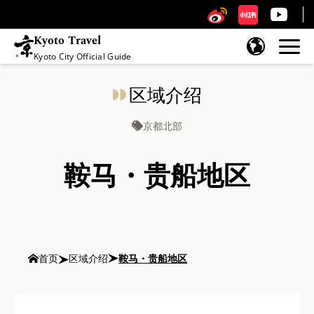
Kyoto Travel
Kyoto City Official Guide
跳至内容
区域介绍
京都北部
鞍马・贵船地区
首页
区域介绍
鞍马・贵船地区