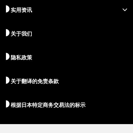
实用资讯
可持续旅游
体验活动
目的地
最新消息
历史与宗教
京都的隐秘瑰宝
关于我们
艺术与文化
推荐行程
畅游京都
美食与美酒
前往京都
隐私政策
清晨与夜间观光
地图和工具
自然与户外
行李服务
关于翻译的免责条款
住宿推荐
翻译导游
Wi-Fi
根据日本特定商务交易法的标示
外币兑换/税金
安全信息
亲子游