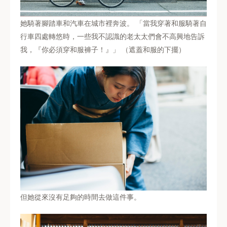
她騎著腳踏車和汽車在城市裡奔波。 「當我穿著和服騎著自
行車四處轉悠時，一些我不認識的老太太們會不高興地告訴
我，『你必須穿和服褲子！』」 （遮蓋和服的下擺）
但她從來沒有足夠的時間去做這件事。