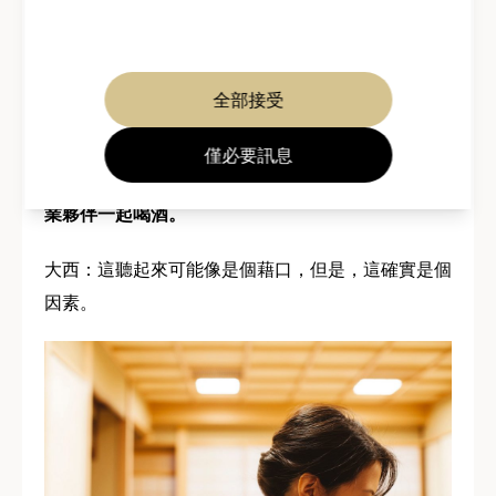
和工作上認識的人一起喝酒。我出去喝酒時會讓人照
顧我的兒子，因此我感覺自己必須趕緊喝酒，讓酒盡
快發揮作用，所以我通常在晚上 8 點半左右就喝完
全部接受
了。
僅必要訊息
—– 我發現這其中有一些商業方面的內容，例如和商
業夥伴一起喝酒。
大西：這聽起來可能像是個藉口，但是，這確實是個
因素。