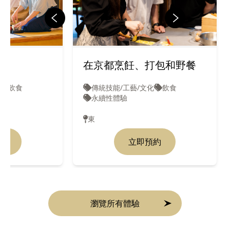
驗
在京都烹飪、打包和野餐
飲食
傳統技能/工藝/文化
飲食
永續性體驗
東
約
立即預約
瀏覽所有體驗