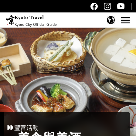
Kyoto Travel
Kyoto City Official Guide
跳至內容
豐富活動