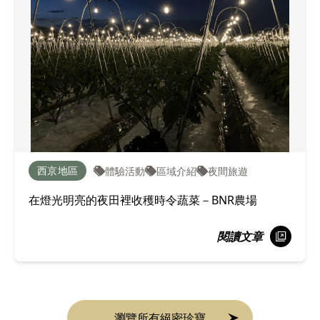
西京地區
體驗活動
區域介紹
夜間旅遊
在燈光明亮的夜田裡收穫時令蔬菜－BNR農場
閱讀文章
瀏覽所有絕密珍寶