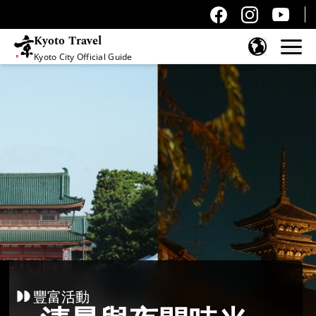
Kyoto Travel
Kyoto City Official Guide
跳至內容
豐富活動