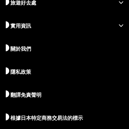
旅遊好去處
季節性資訊
出遊靈感
善盡責任的旅程
節慶活動
實用資訊
永續旅遊
體驗活動
目的地
最新消息
歷史與宗教
京都的絕密珍寶
關於我們
藝術與文化
推薦行程
暢遊京都
美食與美酒
前往京都
隱私政策
清晨與夜間時光
地圖和工具
自然與戶外
行李服務
翻譯免責聲明
住宿推薦
解說員導覽
Wi-Fi
根據日本特定商務交易法的標示
外幣兌換/稅收