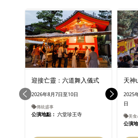
迎接亡靈：六道舞入儀式
天神
2026年8月7日至10日
2025
日
傳統盛事
公演地點：
六堂珍王寺
美食
公演