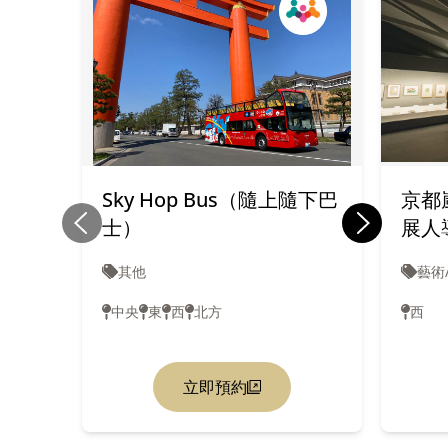
Sky Hop Bus（隨上隨下巴
京都
士）
展人
其他
藝術
中央
東
西
北方
西
立即預約