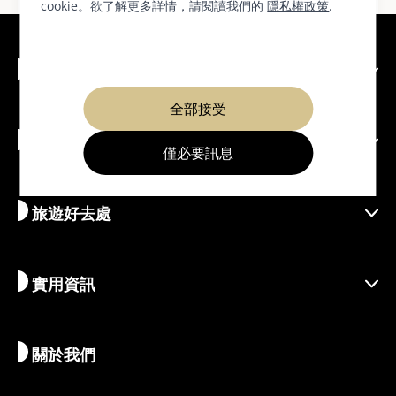
cookie。欲了解更多詳情，請閱讀我們的
隱私權政策
.
關於京都
全部接受
豐富活動
探索京都
僅必要訊息
區域介紹
旅遊好去處
季節性資訊
出遊靈感
善盡責任的旅程
節慶活動
實用資訊
永續旅遊
體驗活動
目的地
最新消息
歷史與宗教
京都的絕密珍寶
關於我們
藝術與文化
推薦行程
暢遊京都
美食與美酒
前往京都