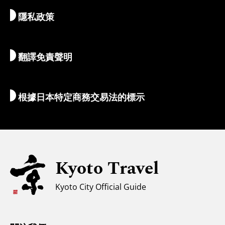
隱私政策
清晨與夜間時光
地圖和工具
自然與戶外
行李服務
翻譯免責聲明
住宿推薦
解說員導覽
Wi-Fi
根據日本特定商務交易法的標示
外幣兌換/稅收
安全信息
親子遊
無障礙旅遊
Kyoto Travel
穆斯林友善環境
Kyoto City Official Guide
氣候和服裝
遊客諮詢中心