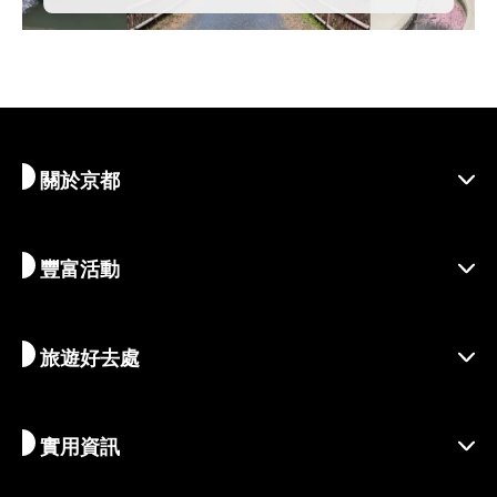
關於京都
豐富活動
探索京都
區域介紹
旅遊好去處
季節性資訊
出遊靈感
善盡責任的旅程
節慶活動
實用資訊
永續旅遊
體驗活動
目的地
最新消息
歷史與宗教
京都的絕密珍寶