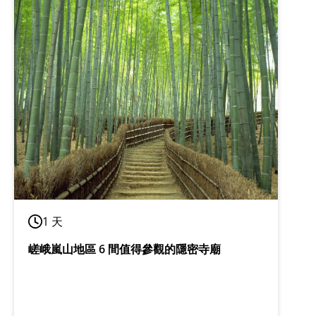
1 天
嵯峨嵐山地區 6 間值得參觀的隱密寺廟