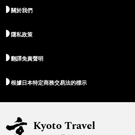
關於我們
藝術與文化
推薦行程
暢遊京都
美食與美酒
前往京都
隱私政策
清晨與夜間時光
地圖和工具
自然與戶外
行李服務
翻譯免責聲明
住宿推薦
解說員導覽
Wi-Fi
根據日本特定商務交易法的標示
外幣兌換/稅收
安全信息
親子遊
無障礙旅遊
Kyoto Travel
穆斯林友善環境