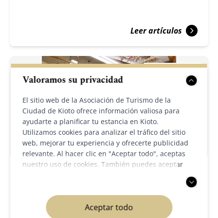
Leer artículos
Valoramos su privacidad
El sitio web de la Asociación de Turismo de la
Ciudad de Kioto ofrece información valiosa para
ayudarte a planificar tu estancia en Kioto.
Utilizamos cookies para analizar el tráfico del sitio
web, mejorar tu experiencia y ofrecerte publicidad
relevante. Al hacer clic en "Aceptar todo", aceptas
nuestro uso de cookies. También puedes aceptar
Actividades
Arte y cultura
Gente
solo las cookies necesarias. Para más información,
consulta nuestra
política de privacidad
.
2026/04/14
Aceptar todo
Experimente la pintura a mano Kyō-Yūzen en