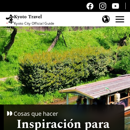
Kyoto Travel
Kyoto City Official Guide
Saltar al contenido
Cosas que hacer
Inspiración para