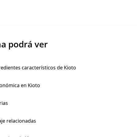
na podrá ver
edientes característicos de Kioto
ronómica en Kioto
rias
aje relacionadas