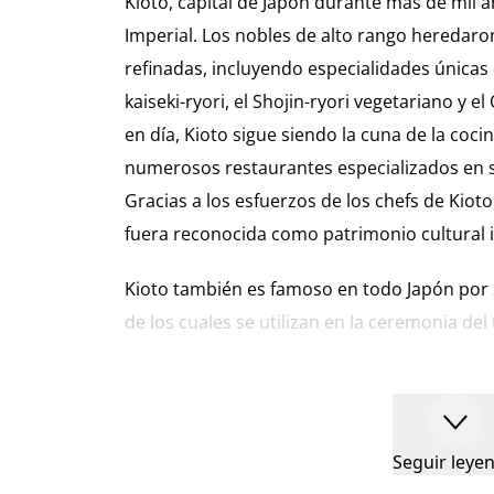
Kioto, capital de Japón durante más de mil añ
Imperial. Los nobles de alto rango heredaro
refinadas, incluyendo especialidades únicas 
kaiseki-ryori, el Shojin-ryori vegetariano y e
en día, Kioto sigue siendo la cuna de la coci
numerosos restaurantes especializados en 
Gracias a los esfuerzos de los chefs de Kiot
fuera reconocida como patrimonio cultural 
Kioto también es famoso en todo Japón por s
de los cuales se utilizan en la ceremonia del 
también proviene de Kioto. ¡Comer en Kioto 
multifacética!
Seguir leye