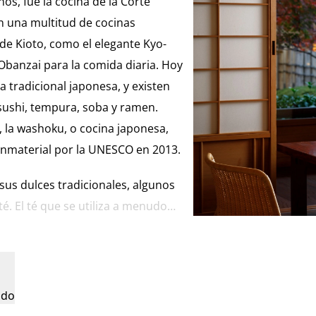
os, fue la cocina de la Corte
n una multitud de cocinas
de Kioto, como el elegante Kyo-
l Obanzai para la comida diaria. Hoy
na tradicional japonesa, y existen
sushi, tempura, soba y ramen.
o, la washoku, o cocina japonesa,
inmaterial por la UNESCO en 2013.
us dulces tradicionales, algunos
té. El té que se utiliza a menudo
es una experiencia rica y
ndo