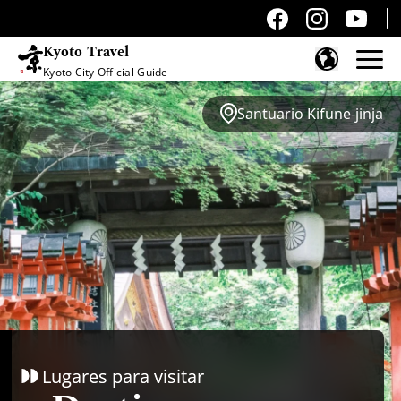
Kyoto Travel
Kyoto City Official Guide
Saltar al contenido
Santuario Kifune-jinja
Lugares para visitar