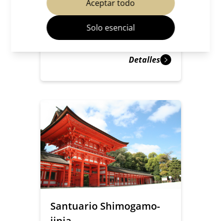
Aceptar todo
Escenario
Gion y Kiyomizu
Solo esencial
Detalles
Santuario Shimogamo-
jinja