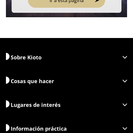
Ir a esta página
Sobre Kioto
Cosas que hacer
Descubra Kioto
Áreas
Lugares de interés
Información estacional
Inspiración para viajar
Viajes responsables
Estivales y eventos
Información práctica
Turismo sostenible
Actividades
Destino