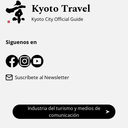
Kyoto Travel
Apoyo a los musulmanes
Clima y ropa
Kyoto City Official Guide
Centro de información turística
Siguenos en
Suscríbete al Newsletter
Industria del turismo y medios de
comunicación