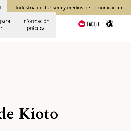
d
Industria del turismo y medios de comunicación
 para
Información
ar
práctica
 de Kioto