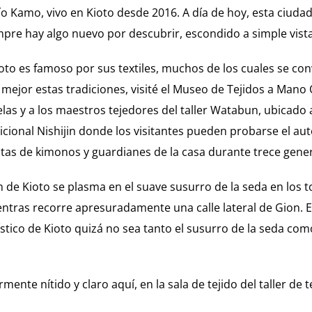
río Kamo, vivo en Kioto desde 2016. A día de hoy, esta ciuda
re hay algo nuevo por descubrir, escondido a simple vista
 Kioto es famoso por sus textiles, muchos de los cuales se co
mejor estas tradiciones, visité el Museo de Tejidos a Mano
las y a los maestros tejedores del taller Watabun, ubicado a
cional Nishijin donde los visitantes pueden probarse el au
stas de kimonos y guardianes de la casa durante trece gene
de Kioto se plasma en el suave susurro de la seda en los t
ntras recorre apresuradamente una calle lateral de Gion. En 
stico de Kioto quizá no sea tanto el susurro de la seda com
rmente nítido y claro aquí, en la sala de tejido del taller d