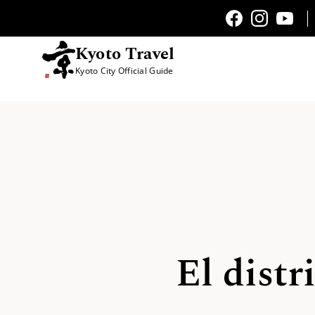
Kyoto Travel
Kyoto City Official Guide
Saltar al contenido
El distr