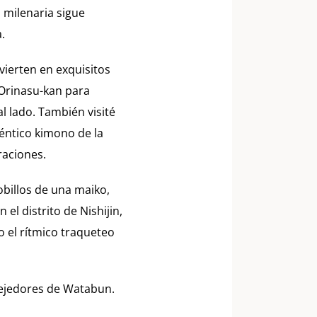
d milenaria sigue
.
nvierten en exquisitos
 Orinasu-kan para
l lado. También visité
téntico kimono de la
raciones.
obillos de una maiko,
el distrito de Nishijin,
o el rítmico traqueteo
e tejedores de Watabun.