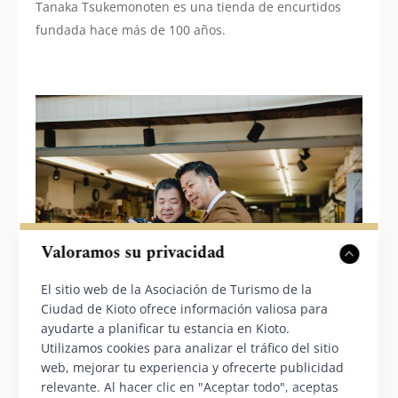
Tanaka Tsukemonoten es una tienda de encurtidos
fundada hace más de 100 años.
Valoramos su privacidad
El sitio web de la Asociación de Turismo de la
Ciudad de Kioto ofrece información valiosa para
Kazuki se toma una foto con el comerciante de
ayudarte a planificar tu estancia en Kioto.
Fujiwaraya, una tienda de productos agrícolas.
Utilizamos cookies para analizar el tráfico del sitio
web, mejorar tu experiencia y ofrecerte publicidad
relevante. Al hacer clic en "Aceptar todo", aceptas