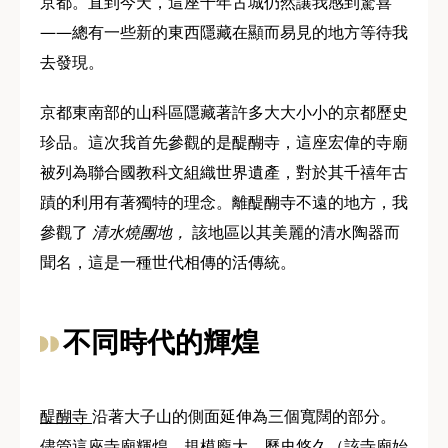
京都。直到今天，這座千年古城仍然讓我感到驚喜
——總有一些新的東西隱藏在顯而易見的地方等待我
去發現。
京都東南部的山科區隱藏著許多大大小小的京都歷史
珍品。這次我首先參觀的是醍醐寺，這座宏偉的寺廟
被列為聯合國教科文組織世界遺產，對於其千禧年古
蹟的利用有著獨特的理念。離醍醐寺不遠的地方，我
參觀了
清水燒團地，
該地區以其美麗的清水陶器而
聞名，這是一種世代相傳的活傳統。
不同時代的輝煌
醍醐寺
沿著大子山的側面延伸為三個寬闊的部分。
儘管這座寺廟輝煌、規模龐大、歷史悠久（該寺廟始