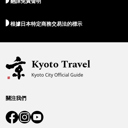
翻譯免責聲明
住宿推薦
解說員導覽
Wi-Fi
根據日本特定商務交易法的標示
外幣兌換/稅收
安全信息
親子遊
無障礙旅遊
Kyoto Travel
穆斯林友善環境
Kyoto City Official Guide
氣候和服裝
遊客諮詢中心
關注我們