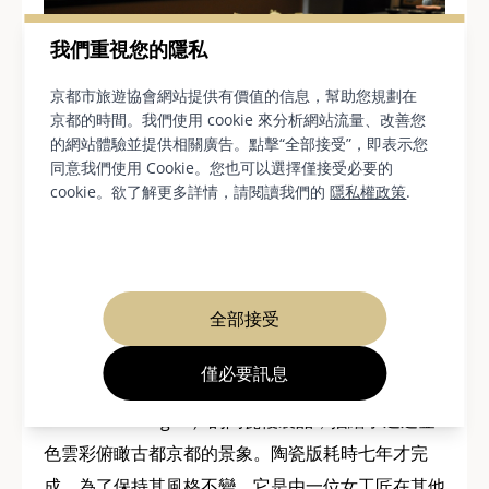
我們重視您的隱私
京都市旅遊協會網站提供有價值的信息，幫助您規劃在
京都的時間。我們使用 cookie 來分析網站流量、改善您
的網站體驗並提供相關廣告。點擊“全部接受”，即表示您
同意我們使用 Cookie。您也可以選擇僅接受必要的
cookie。欲了解更多詳情，請閱讀我們的
隱私權政策
.
樂中樂外畫廊 (Rakuchu-Rakugai) 的作品包羅萬
象，從帶有季節性設計的碗和杯子，到最小、最精緻
全部接受
的鶴形筷架，再到帶有釉彩花朵圖案的大盤子——這
是混合物中鐵的反應，熊谷先生解釋道。二樓區域展
僅必要訊息
示了一幅令人驚嘆的著名屏風（國寶，被稱為
“rakuchu-rakugai”）的陶瓷複製品，描繪了透過金
色雲彩俯瞰古都京都的景象。陶瓷版耗時七年才完
成。為了保持其風格不變，它是由一位女工匠在其他