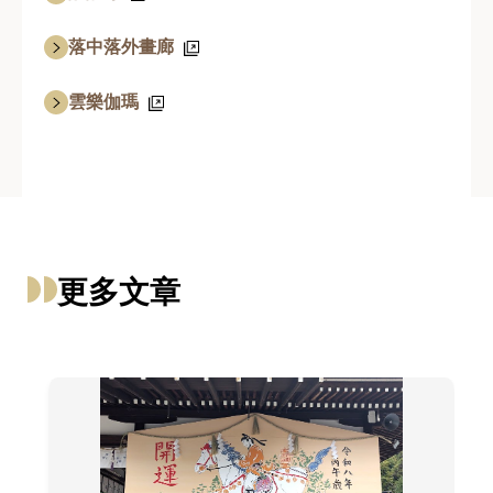
落中落外畫廊
雲樂伽瑪
更多文章