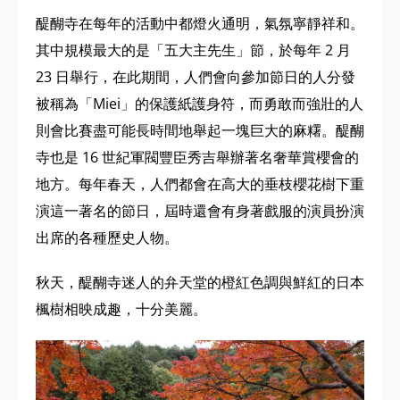
醍醐寺在每年的活動中都燈火通明，氣氛寧靜祥和。
其中規模最大的是「五大主先生」節，於每年 2 月
23 日舉行，在此期間，人們會向參加節日的人分發
被稱為「Miei」的保護紙護身符，而勇敢而強壯的人
則會比賽盡可能長時間地舉起一塊巨大的麻糬。醍醐
寺也是 16 世紀軍閥豐臣秀吉舉辦著名奢華賞櫻會的
地方。每年春天，人們都會在高大的垂枝櫻花樹下重
演這一著名的節日，屆時還會有身著戲服的演員扮演
出席的各種歷史人物。
秋天，醍醐寺迷人的弁天堂的橙紅色調與鮮紅的日本
楓樹相映成趣，十分美麗。