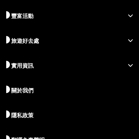
豐富活動
探索京都
區域介紹
旅遊好去處
季節性資訊
出遊靈感
善盡責任的旅程
節慶活動
實用資訊
永續旅遊
體驗活動
目的地
最新消息
歷史與宗教
京都的絕密珍寶
關於我們
藝術與文化
推薦行程
暢遊京都
美食與美酒
前往京都
隱私政策
清晨與夜間時光
地圖和工具
自然與戶外
行李服務