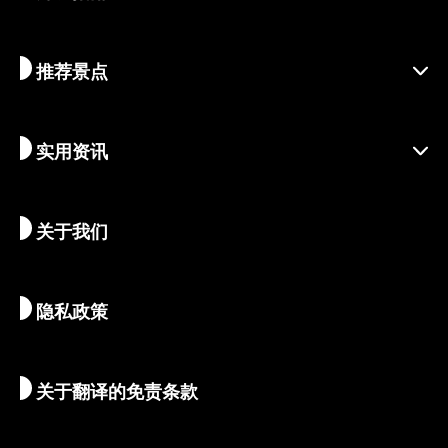
区域介绍
推荐景点
季节资讯
旅行灵感
负责任的旅行
节庆活动
实用资讯
可持续旅游
体验活动
目的地
最新消息
历史与宗教
京都的隐秘瑰宝
关于我们
艺术与文化
推荐行程
畅游京都
美食与美酒
前往京都
隐私政策
清晨与夜间观光
地图和工具
自然与户外
行李服务
关于翻译的免责条款
住宿推荐
翻译导游
Wi-Fi