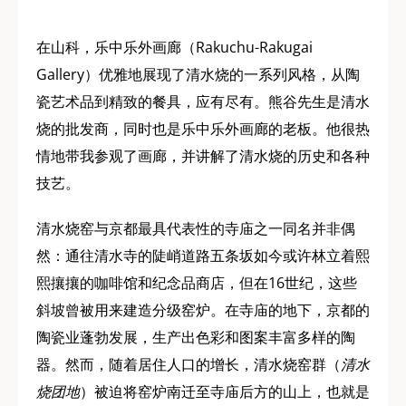
在山科，乐中乐外画廊（Rakuchu-Rakugai
Gallery）优雅地展现了清水烧的一系列风格，从陶
瓷艺术品到精致的餐具，应有尽有。熊谷先生是清水
烧的批发商，同时也是乐中乐外画廊的老板。他很热
情地带我参观了画廊，并讲解了清水烧的历史和各种
技艺。
清水烧窑与京都最具代表性的寺庙之一同名并非偶
然：通往清水寺的陡峭道路五条坂如今或许林立着熙
熙攘攘的咖啡馆和纪念品商店，但在16世纪，这些
斜坡曾被用来建造分级窑炉。在寺庙的地下，京都的
陶瓷业蓬勃发展，生产出色彩和图案丰富多样的陶
器。然而，随着居住人口的增长，清水烧窑群（
清水
烧团地
）被迫将窑炉南迁至寺庙后方的山上，也就是