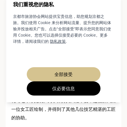
我们重视您的隐私
京都市旅游协会网站提供宝贵信息，助您规划京都之
旅。我们使用 Cookie 来分析网站流量、提升您的网站体
验并投放相关广告。点击“全部接受”即表示您同意我们使
用 Cookie。您也可以选择仅接受必要的 Cookie。更多
详情，请阅读我们的
隐私政策
.
洛中洛外画廊的作品包罗万象，从带有季节图案的碗
杯，到精巧玲珑的鹤形筷架，再到饰有釉彩繁花图案
的精美盘子——熊谷先生解释说，这是混合物中铁元
全部接受
素的反应。二楼展出了一幅令人惊叹的著名屏风（国
宝，被称为“洛中洛外”）的陶瓷复制品，屏风描绘了
仅必要信息
透过金色云朵俯瞰古都京都的景象。这幅陶瓷复制品
耗时七年才完成。为了保持其风格不变，这幅屏风由
一位女工匠绘制，并得到了其他几位技艺精湛的工匠
的协助。