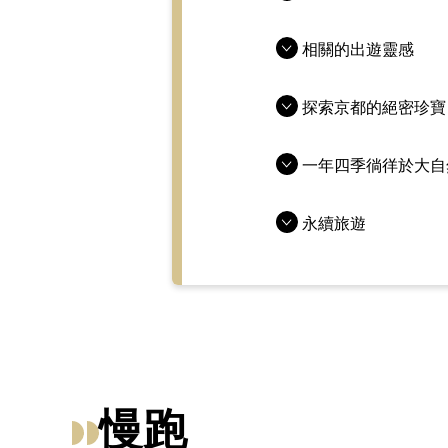
相關的出遊靈感
探索京都的絕密珍寶
一年四季徜徉於大自
永續旅遊
慢跑