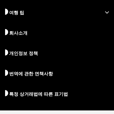
책임 여행
축제 및 이벤트
여행 팁
지속가능한 관광
액티비티
목적지
뉴스
역사 & 종교
교토의 숨겨진 명소
회사소개
예술 & 문화
여정
교토 둘러보기
먹고 마시기
교토로 가는 방법
개인정보 정책
아침 & 밤
지도 및 도구
자연 & 야외활동
수하물 서비스
번역에 관한 면책사항
숙박 시설
통역 가이드
Wi-Fi
특정 상거래법에 따른 표기법
환전/세금
안전에 관한 정보