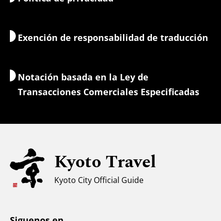
Naturaleza y aire libre
Servicios de equipaje
Exención de responsabilidad de traducción
Alojamientos
Guías-intérpretes
Wi-Fi
Notación basada en la Ley de
Cambio de moneda/Impuestos
Transacciones Comerciales Especificadas
Información de seguridad
Para familias con niños
Accesibilidad
Kyoto Travel
Apoyo a los musulmanes
Clima y ropa
Kyoto City Official Guide
Centro de información turística
Siguenos en