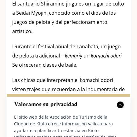
El santuario Shiramine-jingu es un lugar de culto
a Seidai Myojin, conocido como el dios de los
juegos de pelota y del perfeccionamiento
artístico.
Durante el festival anual de Tanabata, un juego
de pelota tradicional –
kemari
y un
komachi odori
Se ofrecerán clases de baile.
Las chicas que interpretan el komachi odori
visten trajes que recuerdan a la indumentaria de
finales del siglo XVII y dan vueltas alrededor del
Valoramos su privacidad
gran árbol de bambú decorado mientras tocan
pequeños tambores.
El sitio web de la Asociación de Turismo de la
Ciudad de Kioto ofrece información valiosa para
ayudarte a planificar tu estancia en Kioto.
Fecha del evento:
7 de julio (jueves) de 2026