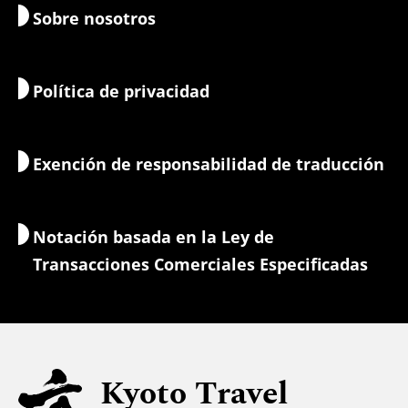
Sobre nosotros
Arte y cultura
Ejemplos de itinerarios
Recorrer kioto
Comer y beber
Ir a Kioto
Política de privacidad
Mañana y vida nocturna
Mapas y herramientas
Naturaleza y aire libre
Servicios de equipaje
Exención de responsabilidad de traducción
Alojamientos
Guías-intérpretes
Wi-Fi
Notación basada en la Ley de
Cambio de moneda/Impuestos
Transacciones Comerciales Especificadas
Información de seguridad
Para familias con niños
Accesibilidad
Kyoto Travel
Apoyo a los musulmanes