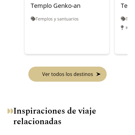
Templo Genko-an
Temp
Templos y santuarios
Temp
Kinu
Ver todos los destinos
Inspiraciones de viaje
relacionadas