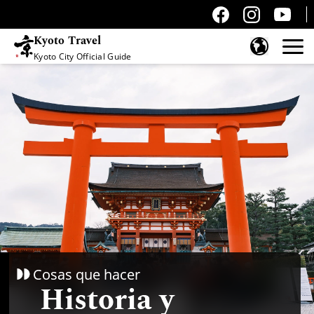
Kyoto Travel
Kyoto City Official Guide
Saltar al contenido
Cosas que hacer
Historia y