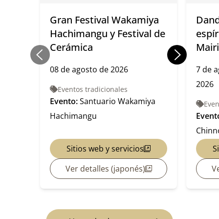
Gran Festival Wakamiya
Dand
Hachimangu y Festival de
espír
Cerámica
Mairi
08 de agosto de 2026
7 de a
2026
Eventos tradicionales
Evento:
Santuario Wakamiya
Even
Hachimangu
Event
Chinno
Sitios web y servicios
S
Ver detalles (japonés)
Ve