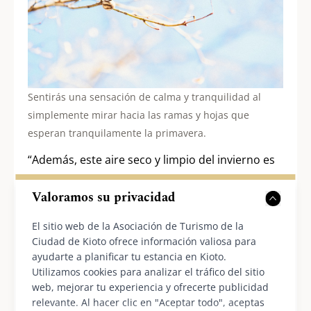
Sentirás una sensación de calma y tranquilidad al
simplemente mirar hacia las ramas y hojas que
esperan tranquilamente la primavera.
“Además, este aire seco y limpio del invierno es
genial, ¿verdad? He desarrollado un buen olfato
Valoramos su privacidad
desde que empecé a correr por senderos.
Antes, ni siquiera distinguía los perfumes de mi
El sitio web de la Asociación de Turismo de la
Ciudad de Kioto ofrece información valiosa para
esposa”, dice Katsumi, con aspecto un poco
ayudarte a planificar tu estancia en Kioto.
avergonzado, pero también feliz. Compartió
Utilizamos cookies para analizar el tráfico del sitio
este ejemplo de cómo agudizar sentidos que
web, mejorar tu experiencia y ofrecerte publicidad
relevante. Al hacer clic en "Aceptar todo", aceptas
antes desconocía le había permitido una mejor