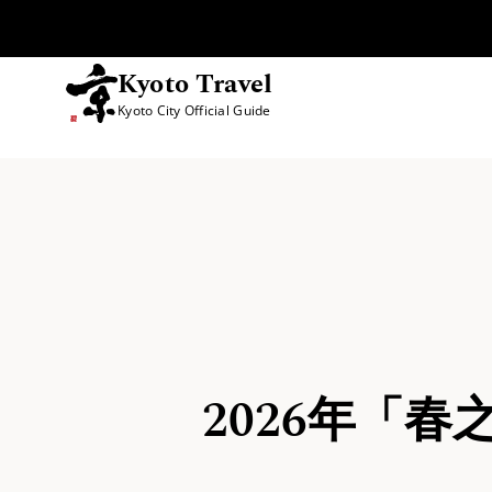
Kyoto Travel
Kyoto City Official Guide
跳至內容
2026年「