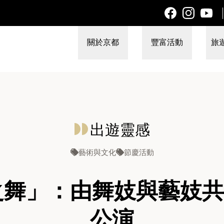
關於京都
豐富活動
旅
出遊靈感
藝術與文化
節慶活動
春之舞」：由舞妓與藝妓
公演