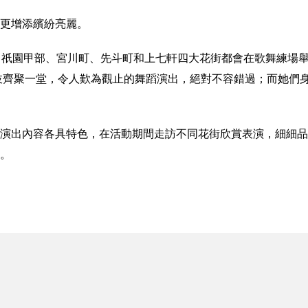
更增添繽紛亮麗。
，祇園甲部、宮川町、先斗町和上七軒四大花街都會在歌舞練場
妓齊聚一堂，令人歎為觀止的舞蹈演出，絕對不容錯過；而她們
演出內容各具特色，在活動期間走訪不同花街欣賞表演，細細品
。