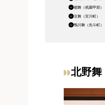
都舞（祇園甲部）
京舞（宮川町）
鴨川舞（先斗町）
北野舞