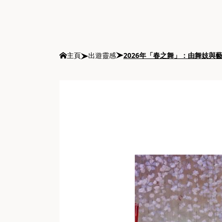
主頁
出遊靈感
2026年「春之舞」：由舞妓與