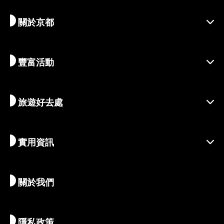
關於京都
豐富活動
探索京都
區域介紹
旅遊好去處
季節性資訊
出遊靈感
善盡責任的旅程
節慶活動
實用資訊
永續旅遊
體驗活動
目的地
最新消息
歷史與宗教
京都的絕密珍寶
關於我們
藝術與文化
推薦行程
暢遊京都
美食與美酒
前往京都
隱私政策
清晨與夜間時光
地圖和工具