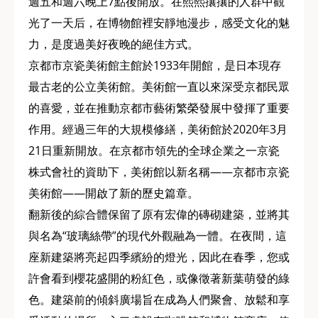
週五和週六晚上7點後開放。在熙熙攘攘的人群中觀
光了一天后，在博物館裡安靜地漫步，感受文化的魅
力，是度過美好夜晚的絕佳方式。
京都市京瓷美術館主館於1933年開館，是日本現存
最古老的公立美術館。美術館一直以來深受京都民眾
的喜愛，並在推動京都市藝術繁榮發展中發揮了重要
作用。經過三年的大規模修繕，美術館於2020年3月
21日重新開放。在京都市領先的全球企業之一京瓷
株式會社的資助下，美術館以新名稱——京都市京瓷
美術館——開啟了新的歷史篇章。
翻新後的綜合體保留了原有宏偉的磚砌建築，並將其
與名為“玻璃絲帶”的現代外觀融為一體。在夜間，這
座新建築將亮起四季繽紛的燈光，因此在春季，您或
許會看到櫻花盛開的粉紅色，或像徵著新葉萌發的綠
色。建築前的傾斜廣場旨在成為人們聚會、放鬆和享