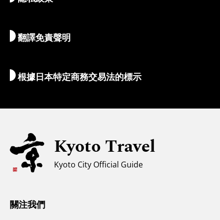
自然與戶外
行李服務
翻譯免責聲明
住宿推薦
解說員導覽
Wi-Fi
根據日本特定商務交易法的標示
外幣兌換/稅收
安全信息
親子遊
無障礙旅遊
Kyoto Travel
穆斯林友善環境
Kyoto City Official Guide
氣候和服裝
遊客諮詢中心
關注我們