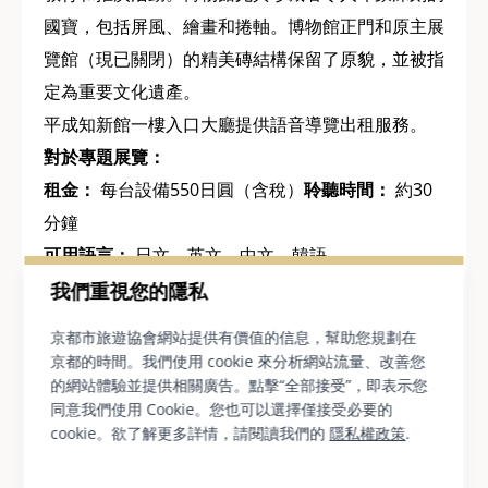
國寶，包括屏風、繪畫和捲軸。博物館正門和原主展
覽館（現已關閉）的精美磚結構保留了原貌，並被指
定為重要文化遺產。
平成知新館一樓入口大廳提供語音導覽出租服務。
對於專題展覽：
租金：
每台設備550日圓（含稅）
聆聽時間：
約30
分鐘
可用語言：
日文、英文、中文、韓語
提供語音導覽租賃服務：
上午 9:30 至下午 4:30（週
我們重視您的隱私
五、週六上午 9:30 至下午 7:30）
京都市旅遊協會網站提供有價值的信息，幫助您規劃在
對於特別展覽：
京都的時間。我們使用 cookie 來分析網站流量、改善您
因展覽而異。詳情請確認博物館網站相關特別展覽頁
的網站體驗並提供相關廣告。點擊“全部接受”，即表示您
同意我們使用 Cookie。您也可以選擇僅接受必要的
面。
cookie。欲了解更多詳情，請閱讀我們的
隱私權政策
.