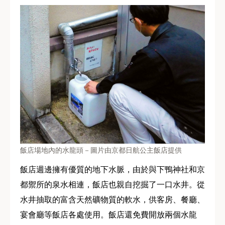
飯店場地內的水龍頭－圖片由京都日航公主飯店提供
飯店週邊擁有優質的地下水脈，由於與下鴨神社和京
都禦所的泉水相連，飯店也親自挖掘了一口水井。從
水井抽取的富含天然礦物質的軟水，供客房、餐廳、
宴會廳等飯店各處使用。飯店還免費開放兩個水龍