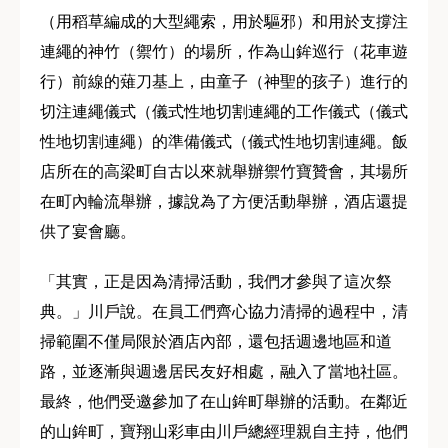
（用稻草編成的大型繩索，用於驅邪）和用於支撐注
連繩的神竹（禦竹）的場所，作為山鉾巡行（花車遊
行）前線的薙刀基上，由童子（神聖的孩子）進行的
切注連繩儀式（儀式性地切割連繩的工作儀式（儀式
性地切割連繩）的準備儀式（儀式性地切割連繩。飯
店所在的高梁町自古以來就舉辦禦竹寶贊會，其場所
在町內輪流舉辦，據說為了方便活動舉辦，酒店還提
供了宴會廳。
「其實，正是因為清掃活動，我們才參與了這次祭
典。」川戶說。在員工們齊心協力清掃的過程中，清
掃範圍不僅局限於酒店內部，還包括週邊地區和道
路，並逐漸與週邊居民友好相處，融入了當地社區。
最終，他們受邀參加了在山鉾町舉辦的活動。在鄰近
的山鉾町，寶翔山彩車由川戶總經理親自主持，他們