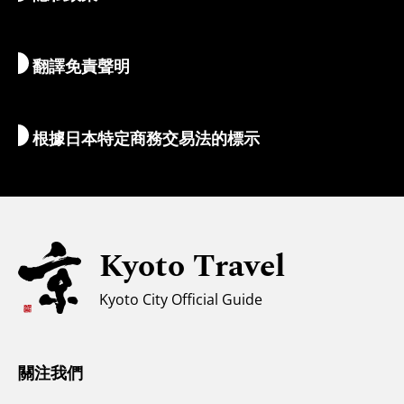
自然與戶外
行李服務
翻譯免責聲明
住宿推薦
解說員導覽
Wi-Fi
根據日本特定商務交易法的標示
外幣兌換/稅收
安全信息
親子遊
無障礙旅遊
Kyoto Travel
穆斯林友善環境
Kyoto City Official Guide
氣候和服裝
遊客諮詢中心
關注我們