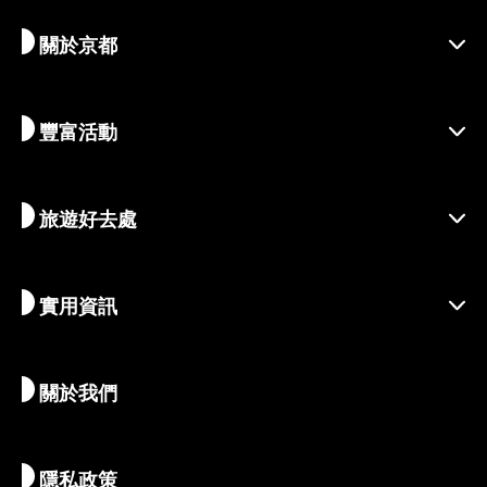
關於京都
豐富活動
探索京都
區域介紹
旅遊好去處
季節性資訊
出遊靈感
善盡責任的旅程
節慶活動
實用資訊
永續旅遊
體驗活動
目的地
最新消息
歷史與宗教
京都的絕密珍寶
關於我們
藝術與文化
推薦行程
暢遊京都
美食與美酒
前往京都
隱私政策
清晨與夜間時光
地圖和工具