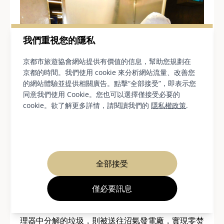
我們重視您的隱私
京都市旅遊協會網站提供有價值的信息，幫助您規劃在
京都的時間。我們使用 cookie 來分析網站流量、改善您
的網站體驗並提供相關廣告。點擊“全部接受”，即表示您
同意我們使用 Cookie。您也可以選擇僅接受必要的
cookie。欲了解更多詳情，請閱讀我們的
隱私權政策
.
食物垃圾處理器－圖片由京都日航公主飯店提供
酒店目前重點關注的領域之一是其實現永續發展目標
全部接受
的努力。飯店積極推動內部垃圾處理，並於2017年
僅必要訊息
引進了先進的食物垃圾處理器，成功減少了73.6%的
食物垃圾。剩餘的食物垃圾，例如龍蝦殼等無法在處
理器中分解的垃圾，則被送往沼氣發電廠，實現零焚