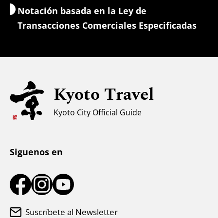
Notación basada en la Ley de
Cambio de moneda/Impuestos
Transacciones Comerciales Especificadas
Información de seguridad
Para familias con niños
Accesibilidad
Kyoto Travel
Apoyo a los musulmanes
Clima y ropa
Kyoto City Official Guide
Centro de información turística
Siguenos en
Suscríbete al Newsletter