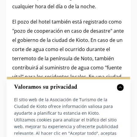
cualquier hora del día o de la noche.
El pozo del hotel también está registrado como
"pozo de cooperación en caso de desastre" ante
el gobierno de la ciudad de Kioto. En caso de un
corte de agua como el ocurrido durante el
terremoto de la península de Noto, también
contribuirá al suministro de agua como "fuente
vital" para los residentes locales. En una ciudad
con un flujo constante de personas, ya sea por
Valoramos su privacidad
compras o negocios, es importante contar con
El sitio web de la Asociación de Turismo de la
un plan para quienes tengan dificultades para
Ciudad de Kioto ofrece información valiosa para
regresar a casa en caso de desastre. Por ello, el
ayudarte a planificar tu estancia en Kioto.
Utilizamos cookies para analizar el tráfico del sitio
hotel cuenta con un tanque de agua con
web, mejorar tu experiencia y ofrecerte publicidad
capacidad para 200 toneladas de agua
relevante. Al hacer clic en "Aceptar todo", aceptas