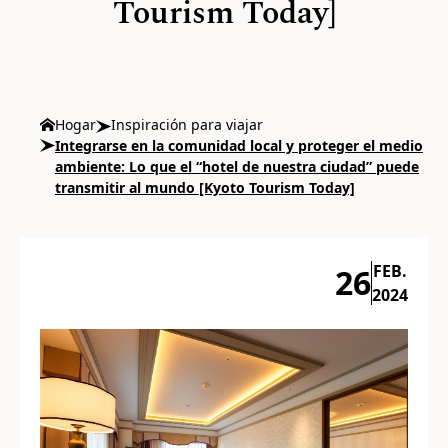
Tourism Today]
Hogar
Inspiración para viajar
Integrarse en la comunidad local y proteger el medio
ambiente: Lo que el “hotel de nuestra ciudad” puede
transmitir al mundo [Kyoto Tourism Today]
FEB.
26
2024