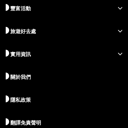
豐富活動
探索京都
區域介紹
旅遊好去處
季節性資訊
出遊靈感
善盡責任的旅程
節慶活動
實用資訊
永續旅遊
體驗活動
目的地
最新消息
歷史與宗教
京都的絕密珍寶
關於我們
藝術與文化
推薦行程
暢遊京都
美食與美酒
前往京都
隱私政策
清晨與夜間時光
地圖和工具
自然與戶外
行李服務
翻譯免責聲明
住宿推薦
解說員導覽