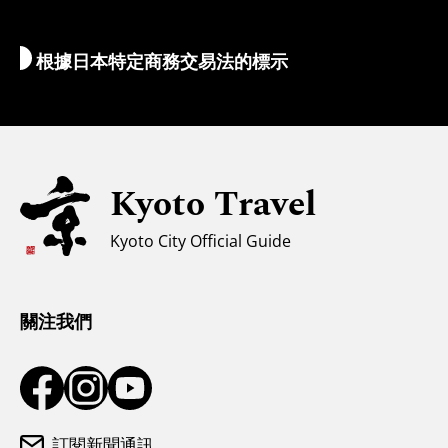
Wi-Fi
根據日本特定商務交易法的標示
外幣兌換/稅收
安全信息
親子遊
無障礙旅遊
Kyoto Travel
穆斯林友善環境
Kyoto City Official Guide
氣候和服裝
遊客諮詢中心
關注我們
訂閱新聞通訊