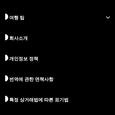
책임 여행
축제 및 이벤트
여행 팁
지속가능한 관광
액티비티
목적지
뉴스
역사 & 종교
교토의 숨겨진 명소
회사소개
예술 & 문화
여정
교토 둘러보기
먹고 마시기
교토로 가는 방법
개인정보 정책
아침 & 밤
지도 및 도구
자연 & 야외활동
수하물 서비스
번역에 관한 면책사항
숙박 시설
통역 가이드
Wi-Fi
특정 상거래법에 따른 표기법
환전/세금
안전에 관한 정보