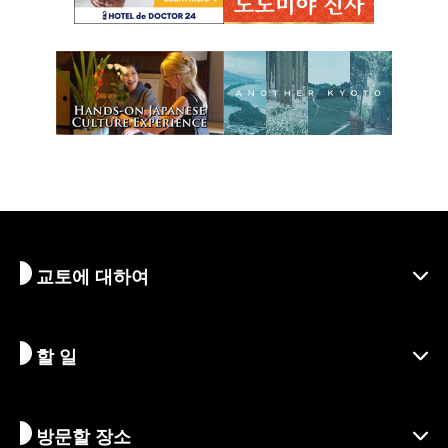
교토에 대하여
할 일
교토 알아보기
지역
방문할 장소
시즌별 정보
여행 아이디어