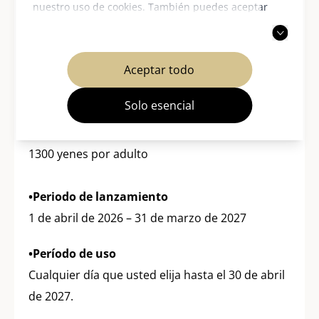
nuestro uso de cookies. También puedes aceptar
solo las cookies necesarias. Para más información,
•Descripción general de las entradas
consulta nuestra
política de privacidad
.
Viajes ilimitados en todas las líneas del metro de
Aceptar todo
la ciudad de Kioto y todas las líneas de
ferrocarril Keifuku (Randen) durante un día
Solo esencial
•Cantidad de lanzamiento
1300 yenes por adulto
•Periodo de lanzamiento
1 de abril de 2026 – 31 de marzo de 2027
•Período de uso
Cualquier día que usted elija hasta el 30 de abril
de 2027.