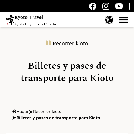
Kyoto Travel
Kyoto City Official Guide
Saltar al contenido
Recorrer kioto
Billetes y pases de
transporte para Kioto
Hogar
Recorrer kioto
Billetes y pases de transporte para Kioto